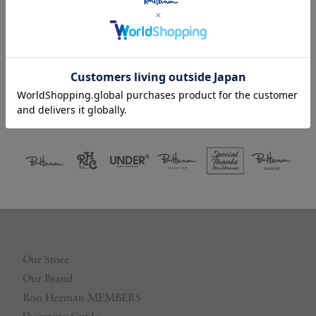
Facebookログイン
LINEログイン
Our Store
Our Brand
Ron Herman MEMBERS