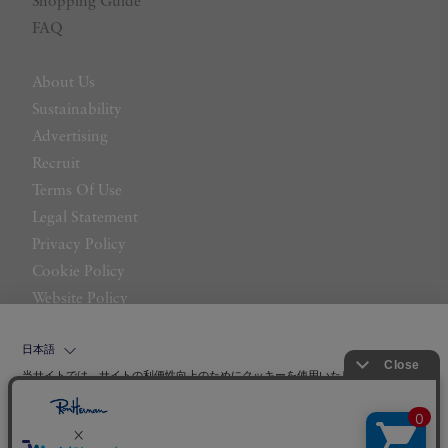
Shopping Guide
FAQ
About Us
Sustainability
Advertising
Recruit
Terms Of Use
Legal Statement
Privacy Policy
Cookie Policy
Website Policy
Contact Us
日本語
当サイトでは、サイトの利便性向上のためにクッキーを使用いたします。ボタン
から同意の可否を選択してください。選択せずにページを移動した場合、クッキ
ーの使用に同意したことになります。クッキーを通じて収集する情報には「お客
クッキーポリシ
様個人を特定できる情報」は一切含まれておりません。詳細は
ー
をご確認ください。