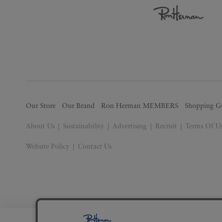
Our Store
Our Brand
Ron Herman MEMBERS
Shopping G
About Us
Sustainability
Advertising
Recruit
Terms Of U
Website Policy
Contact Us