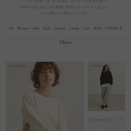
All
Women
Men
Kids
Jewelry
Living
Cafe
RHC
UNDER R
Filters
▼
Coming Soon
Coming Soon
Coming Soon