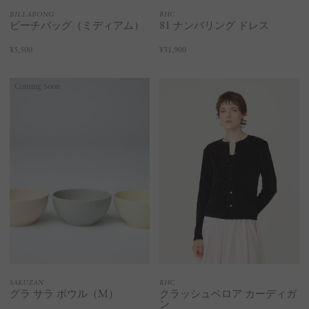
BILLABONG
RHC
ビーチバッグ（ミディアム）
81 ナンバリング ドレス
¥5,500
¥31,900
Coming Soon
SAKUZAN
RHC
グラ サラ ボウル（M）
クラッシュベロア カーディガ
ン