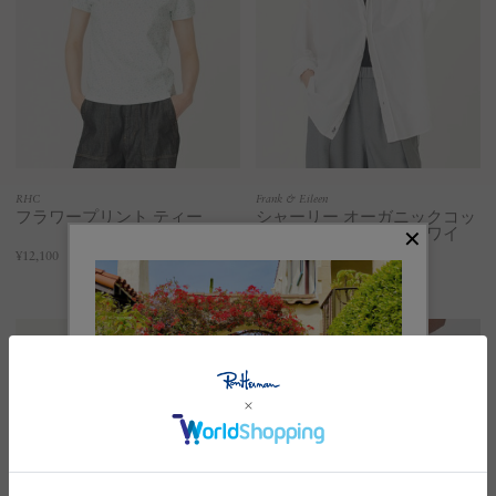
RHC
Frank & Eileen
フラワープリント ティー
シャーリー オーガニックコッ
トンボイル シャツ（ホワイ
ト/ネイビー）
¥12,100
¥47,300
New