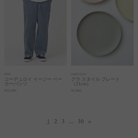
RHC
SAKUZAN
コーデュロイ イージー ベー
グラ スタイル プレート
カーパンツ
（21cm）
¥31,900
¥3,960
1
2
3
...
30
>