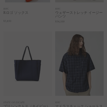
RHC
RHC
Rロゴ ソックス
ウェザーストレッチ イージー
パンツ
¥3,850
¥34,100
STATE OF ESCAPE
RHC
プリシンクトⅡ（ネイビー）
マドラスチェック ショートス