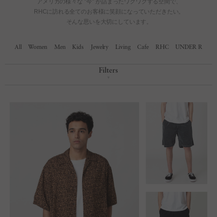
All
Women
Men
Kids
Jewelry
Living
Cafe
RHC
UNDER R
Filters
▼