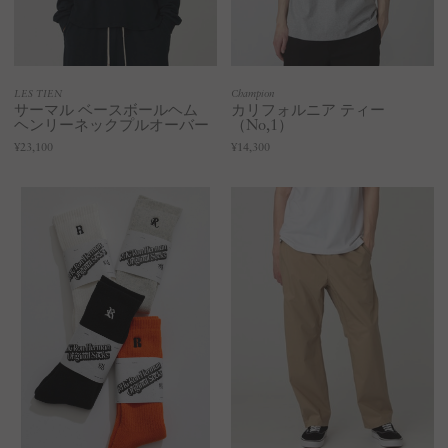
LES TIEN
Champion
サーマル ベースボールヘム
カリフォルニア ティー
ヘンリーネックプルオーバー
（No,1）
¥23,100
¥14,300