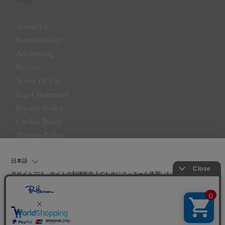
About Us
Sustainability
Advertising
Recruit
Terms Of Use
Legal Statement
Privacy Policy
Cookie Policy
Website Policy
Contact Us
日本語
当サイトでは、サイトの利便性向上のためにクッキーを使用いたします。ボタン
から同意の可否を選択してください。選択せずにページを移動した場合、クッキ
ーの使用に同意したことになります。クッキーを通じて収集する情報には「お客
クッキーポリシ
様個人を特定できる情報」は一切含まれておりません。詳細は
ー
をご確認ください。