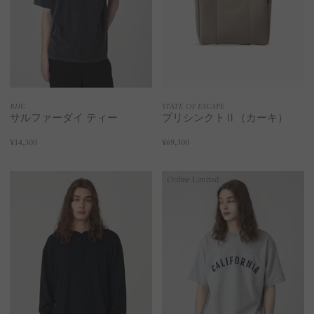
RHC
STATE OF ESCAPE
サルファーダイ ティー
プリシンクトⅡ（カーキ）
¥14,300
¥69,300
Online Limited