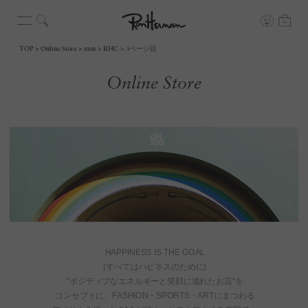
TOP
Online Store
men
RHC
3ページ目
Online Store