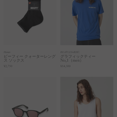
Hanes
BEATLES×RHC
ビーフィー クォーターレング
グラフィックティー
ス ソックス
No,1（men）
¥2,750
¥14,300