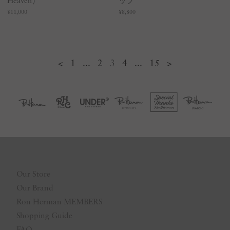
Heaven）
ップ
¥11,000
¥8,800
<
1
...
2
3
4
...
15
>
Our Store
Our Brand
Ron Herman MEMBERS
Shopping Guide
FAQ