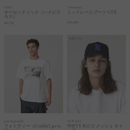
VANS
Timberland
オーセンティック（ハイビス
ミッドレースブーツ GTX
カス）
¥30,800
¥8,250
Sold Out
John Respondek
NEW ERA
フォトティー（Couldn’t go to
9FIFTY Rロゴ メッシュ キャ