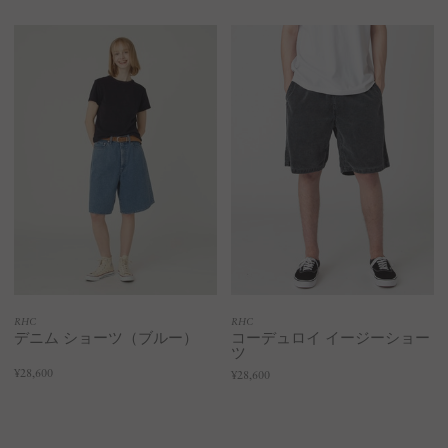
RHC
RHC
デニム ショーツ（ブルー）
コーデュロイ イージーショー
ツ
¥28,600
¥28,600