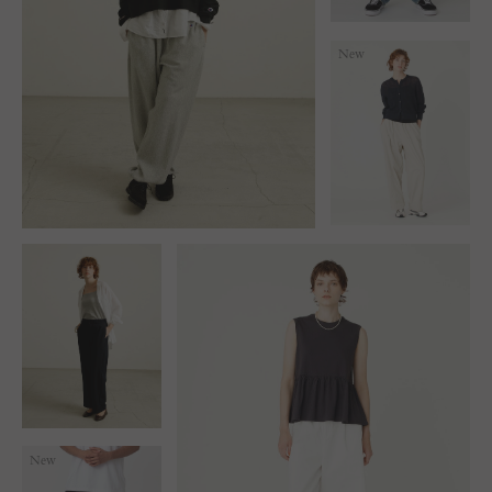
New
New