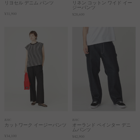
リヨセル デニム パンツ
リネン コットン ワイド イー
ジーパンツ
¥31,900
¥28,600
RHC
RHC
カットワーク イージーパンツ
オーランド ペインター デニ
ムパンツ
¥34,100
¥42,900