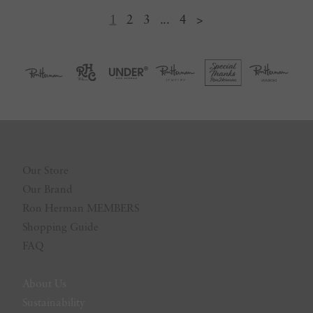
1
2
3
...
4
>
Our Store
Our Brand
Ron Herman MEMBERS
Shopping Guide
FAQ
About Us
Sustainability