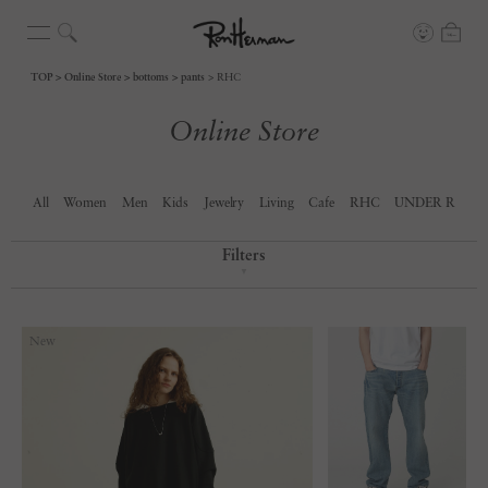
TOP
Online Store
bottoms
pants
RHC
Online Store
All
Women
Men
Kids
Jewelry
Living
Cafe
RHC
UNDER R
Filters
▼
New