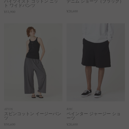
ハイツイスト コットン ニッ
デニム ショーツ（ブラック）
ト ワイドパンツ
¥28,600
¥53,900
ATON
RHC
スビンコットン イージーパン
ペインター ジャージー ショ
ツ
ーツ
¥50,600
¥28,600