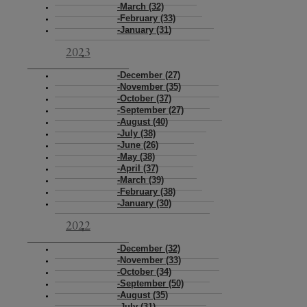
March (32)
February (33)
January (31)
2023
December (27)
November (35)
October (37)
September (27)
August (40)
July (38)
June (26)
May (38)
April (37)
March (39)
February (38)
January (30)
2022
December (32)
November (33)
October (34)
September (50)
August (35)