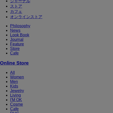
ジャーナル
ストア
カフェ
オンラインストア
Philosophy
News
Look Book
Journal
Feature
Store
Cafe
Online Store
All
Women
Men
Kids
Jewelry
Living
I'M OK
Cosme
Cafe