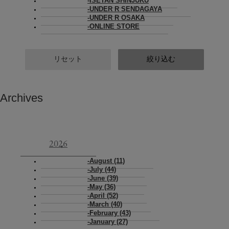
ISETAN SHINJUKU
UNDER R SENDAGAYA
UNDER R OSAKA
ONLINE STORE
リセット
絞り込む
Archives
2026
August (11)
July (44)
June (39)
May (36)
April (52)
March (40)
February (43)
January (27)