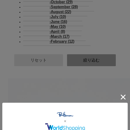
October (29)
September (28)
August (22)
July (10)
June (16)
May (10)
April (8)
March (17)
February (12)
リセット
絞り込む