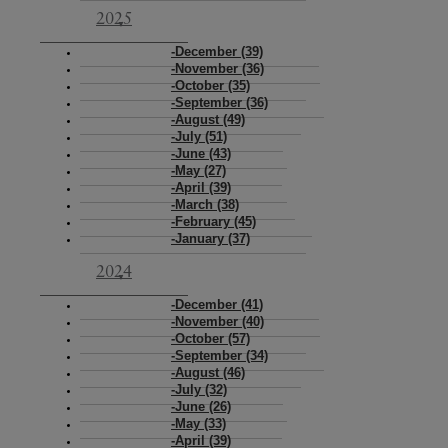
2025
December (39)
November (36)
October (35)
September (36)
August (49)
July (51)
June (43)
May (27)
April (39)
March (38)
February (45)
January (37)
2024
December (41)
November (40)
October (57)
September (34)
August (46)
July (32)
June (26)
May (33)
April (39)