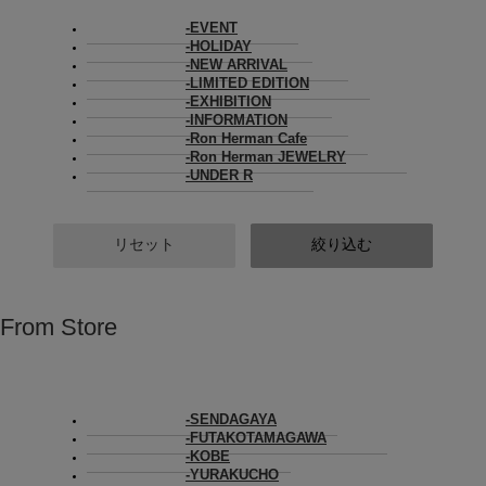
EVENT
HOLIDAY
NEW ARRIVAL
LIMITED EDITION
EXHIBITION
INFORMATION
Ron Herman Cafe
Ron Herman JEWELRY
UNDER R
リセット
絞り込む
From Store
SENDAGAYA
FUTAKOTAMAGAWA
KOBE
YURAKUCHO