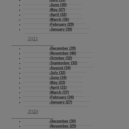
July (31)
June (30)
May (27)
April (32)
March (36)
February (29)
January (30)
2021
December (39)
November (46)
October (32)
September (32)
August (34)
July (32)
June (34)
May (23)
April (31)
March (37)
February (34)
January (27)
2020
December (30)
November (25)