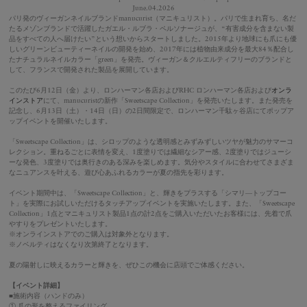
June.04.2026
パリ発のヴィーガンネイルブランドmanucurist（マニキュリスト）。パリで生まれ育ち、名だ
たるメゾンブランドで活躍したガエル・ルブラ・ペルソナージュが、“有害成分を含まない製
品をすべての人へ届けたい”という想いからスタートしました。2015年より地球にも爪にも優
しいグリーンビューティーネイルの開発を始め、2017年には植物由来成分を最大84％配合し
たナチュラルネイルカラー「green」を発売。ヴィーガン＆クルエルティフリーのブランドと
して、フランスで開発された製品を展開しています。
このたび6月12日（金）より、ロンハーマン各店およびRHC ロンハーマン各店および
オンラ
インストア
にて、manucuristの新作「Sweetscape Collection」を発売いたします。また発売を
記念し、6月13日（土）・14日（日）の2日間限定で、ロンハーマン千駄ヶ谷店にてポップア
ップイベントを開催いたします。
「Sweetscape Collection」は、シロップのような透明感とみずみずしいツヤが魅力のサマーコ
レクション。重ねるごとに表情を変え、1度塗りでは繊細なシアー感、2度塗りではジューシ
ーな発色、3度塗りでは奥行きのある深みを楽しめます。気分やスタイルに合わせてさまざま
なニュアンスを叶える、遊び心あふれるカラーが夏の指先を彩ります。
イベント期間中は、「Sweetscape Collection」と、輝きをプラスする「シマリ―トップコー
ト」を実際にお試しいただけるタッチアップイベントを実施いたします。また、「Sweetscape
Collection」1点とマニキュリスト製品1点の計2点をご購入いただいたお客様には、先着で爪
やすりをプレゼントいたします。
※オンラインストアでのご購入は対象外となります。
※ノベルティはなくなり次第終了となります。
夏の陽射しに映えるカラーと輝きを、ぜひこの機会に店頭でご体感ください。
【イベント詳細】
■施術内容（ハンドのみ）
① 爪の形を整えるファイリング