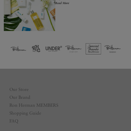
Read More
Our Store
Our Brand
Ron Herman MEMBERS
Shopping Guide
FAQ