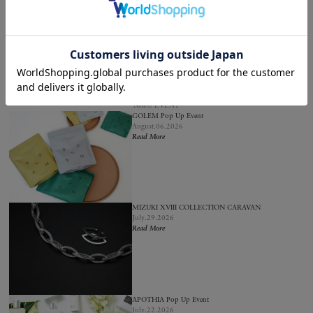
・事前予約が可能です。参加をご希望のお客様は、ロンハーマン千駄ヶ谷店までお問い合わせ
ください。
・当日はご予約のお客様を優先してご案内いたします。
ロンハーマン千駄ヶ谷店
tel 03-3478-6839
東京都渋谷区千駄ヶ谷2-11-1
manucurist Sweetscape Collection New Arrival & Pop Up Event
6.13(Sat) – 6.14(sun) @Ron Herman Sendagaya
News: EVENT
GOLEM Pop Up Event
August.06.2026
Read More
MIZUKI XVIII COLLECTION CARAVAN
July.29.2026
Read More
APOTHIA Pop Up Event
July.22.2026