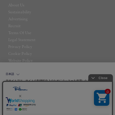
About Us
Sustainability
Advertising
Recruit
Terms Of Use
Legal Statement
Privacy Policy
Cookie Policy
Website Policy
Contact Us
日本語
当サイトでは、サイトの利便性向上のためにクッキーを使用いたします。ボタン
から同意の可否を選択してください。選択せずにページを移動した場合、クッキ
ーの使用に同意したことになります。クッキーを通じて収集する情報には「お客
クッキーポリシ
様個人を特定できる情報」は一切含まれておりません。詳細は
ー
をご確認ください。
©LITTLE LEAGUE INC.