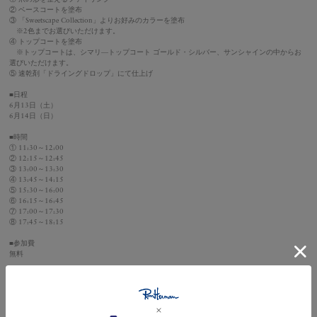
② ベースコートを塗布
③ 「Sweetscape Collection」よりお好みのカラーを塗布
※2色までお選びいただけます。
④ トップコートを塗布
※トップコートは、シマリ―トップコート ゴールド・シルバー、サンシャインの中からお
選びいただけます。
⑤ 速乾剤「ドライングドロップ」にて仕上げ
■日程
6月13日（土）
6月14日（日）
■時間
① 11:30～12:00
② 12:15～12:45
③ 13:00～13:30
④ 13:45～14:15
⑤ 15:30～16:00
⑥ 16:15～16:45
⑦ 17:00～17:30
⑧ 17:45～18:15
■参加費
無料
■注意事項
・必ず素爪の状態でご参加ください。
・開始時間に遅れた場合は、施術内容を一部変更させていただく場合がございます。あらかじ
めご了承ください。