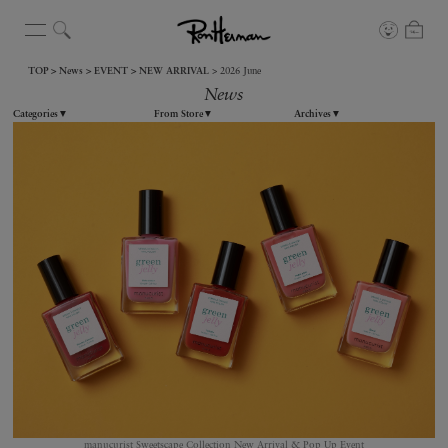
TOP
News
EVENT
NEW ARRIVAL
2026 June
News
Categories
▼
From Store
▼
Archives
▼
manucurist Sweetscape Collection New Arrival & Pop Up Event