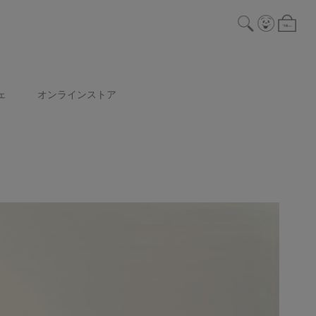
ェ
オンラインストア