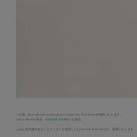
この度、Ron Herman CaliforniaからLinen Silk Knit Shirtsを発売いたします。
※Ron Herman各店、
ONLINE STORE
でも発売。
上品な光沢感のあるシルクリネンを使用したLinen Silk Knit Shirtsが、登場いたします。