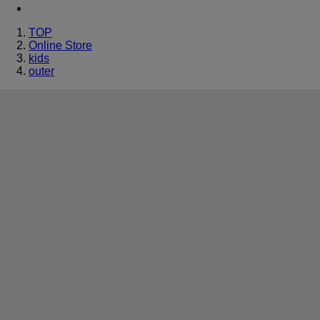
TOP
Online Store
kids
outer