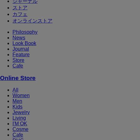
ジャーナル
ストア
カフェ
オンラインストア
Philosophy
News
Look Book
Journal
Feature
Store
Cafe
Online Store
All
Women
Men
Kids
Jewelry
Living
I'M OK
Cosme
Cafe