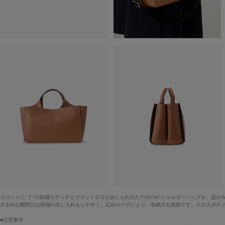
フロントに"T"の刺繍ステッチとブランドロゴがあしらわれたTOD’Sのショルダーバッグを、
大きめな開閉口は荷物の出し入れもしやすく、広めのマチにより、収納力も抜群です。クロスボデ
■注意事項