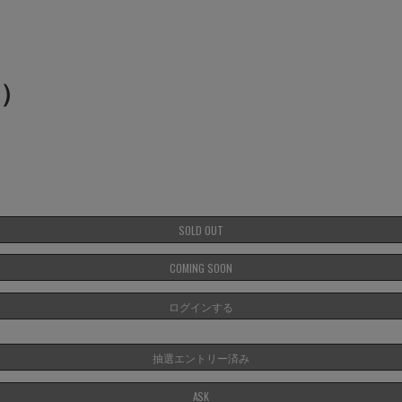
ン）
SOLD OUT
COMING SOON
ログインする
抽選エントリー済み
ASK