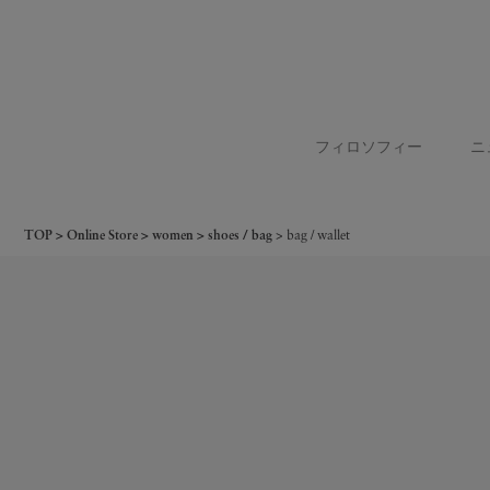
フィロソフィー
ニ
TOP
Online Store
women
shoes / bag
bag / wallet