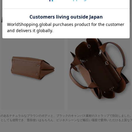
温かみのあるナチュラルなブラウンのボディと、ブラックのキャンバス素材のストラップで別注しまし
ィとしても使用でき、普段使いはもちろん、ビジネスシーンなど幅広い場面で愛用いただける上質な