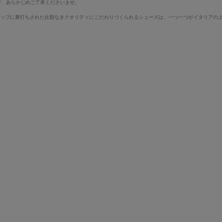
で、あらかじめご了承くださいませ。
ンシップに裏打ちされた比類なきクオリティにこだわりつくられるシューズは、一つ一つがイタリアの