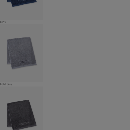
navy
light gray