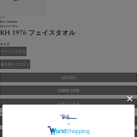
gray
Ron Herman
ロンハーマン
RH 1976 フェイスタオル
→
サイズ
カートに入れる
再入荷リクエスト
SOLD OUT
COMING SOON
ログインする
申し込みにはログインが必要です。
抽選エントリー済み
ASK