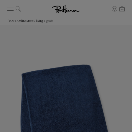
TOP
Online Store
living
goods