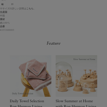
幅
35
※サイズの詳しい説明は
こちら
。
生産国
中国
素材
綿:100%
品番
4355300005
Feature
Daily Towel Selection
Slow Summer at Home
Ron Herman Living
with Ron Herman Living