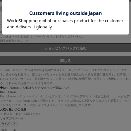
現在、サイトが大変混み合っております。ご不便をおかけし申し訳ございません。
このままページを更新（リロード）せず、お待ちくださいませ。
商品が追加されました。
ショッピングバッグに進む
閉じる
1976年、ロンハーマン誕生の年を刺繍で表現した、新しいグラフィックロゴのタオルシリーズで
す。柔らかな肌触りに、ほどよいボリュームと光沢感を加えたリッチな質感が魅力です。日常使い
にちょうど良いサイズで、洗顔後やキッチン周りでも快適に使用可能。毎日を少し贅沢にしてくれ
る、これからの定番フェイスタオルです。
◆Ron Herman／RHCオリジナルタオル一覧はこちら
Ron Herman
Ron Herman（ロンハーマン）のコンセプトは、“シンプルなデザイン、特別な素材、ユニークなデ
ィテール” 。California Styleを背景とした、リラックス感のある上質なカジュアルを提案する、タイ
ムレスなデイリーウェアやライフスタイルアイテムを展開しています。
お取り扱いのご注意
※ 購入前に必ずご確認ください
サイズガイド
(cm)
サイズ
F
全長
80