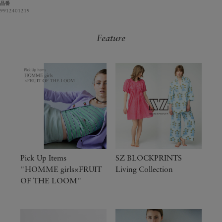
品番
9912401219
Feature
Pick Up Items
SZ BLOCKPRINTS
"HOMME girls×FRUIT
Living Collection
OF THE LOOM"