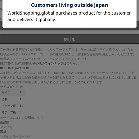
現在、サイトが大変混み合っております。ご不便をおかけし申し訳ございません。
このままページを更新（リロード）せず、お待ちくださいませ。
商品が追加されました。
ショッピングバッグに進む
閉じる
立体感のあるデザインが特徴の小ぶりなフープピアスは、耳たぶに沿うサイズ感でありながらも、
肌馴染みの良い14Kイエローゴールドの繊細な輝きと、個性的な存在感をお楽しみいただけます。
綺麗めなコーディネートの外しアイテムとしてもおすすめです。
BETTINA JAVAHERIの
その他のラインナップはこちら
。
BETTINA JAVAHERI
2011年にビバリーヒルズで誕生した、BETTINA JAVAHERI（ベッティーナ ジャヴァエリ）。ダイ
ヤモンドを地金に留める最高の技術を保持する工場で、１つ１つ丁寧に生産されています。身に着
ける全ての女性に幸運と美しさが訪れるようにと願いが込められています。
サイズガイド
(cm)
サイズ
F
全長
1.3
モチーフ縦
1.3
モチーフ横
0.3
※サイズの詳しい説明は
こちら
。
生産国
アメリカ
素材
14Kイエローゴールド