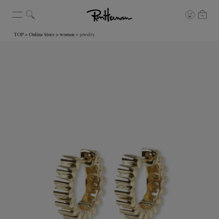
TOP
Online Store
women
jewelry