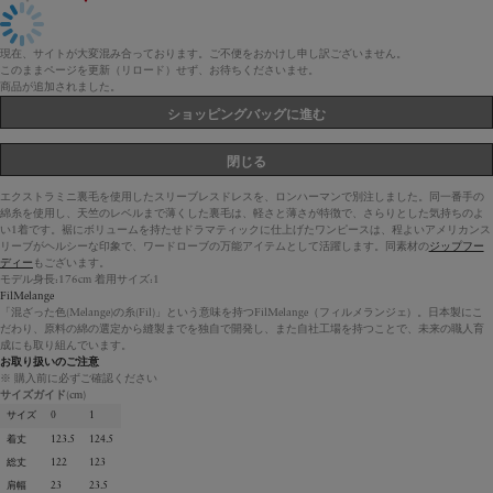
現在、サイトが大変混み合っております。ご不便をおかけし申し訳ございません。
このままページを更新（リロード）せず、お待ちくださいませ。
商品が追加されました。
ショッピングバッグに進む
閉じる
エクストラミニ裏毛を使用したスリーブレスドレスを、ロンハーマンで別注しました。同一番手の
綿糸を使用し、天竺のレベルまで薄くした裏毛は、軽さと薄さが特徴で、さらりとした気持ちのよ
い1着です。裾にボリュームを持たせドラマティックに仕上げたワンピースは、程よいアメリカンス
リーブがヘルシーな印象で、ワードローブの万能アイテムとして活躍します。同素材の
ジップフー
ディー
もございます。
モデル身長:176cm 着用サイズ:1
FilMelange
「混ざった色(Melange)の糸(Fil)」という意味を持つFilMelange（フィルメランジェ）。日本製にこ
だわり、原料の綿の選定から縫製までを独自で開発し、また自社工場を持つことで、未来の職人育
成にも取り組んでいます。
お取り扱いのご注意
※ 購入前に必ずご確認ください
サイズガイド
(cm)
サイズ
0
1
着丈
123.5
124.5
総丈
122
123
肩幅
23
23.5