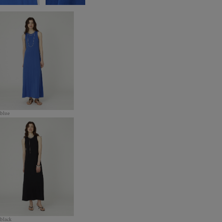
blue
black