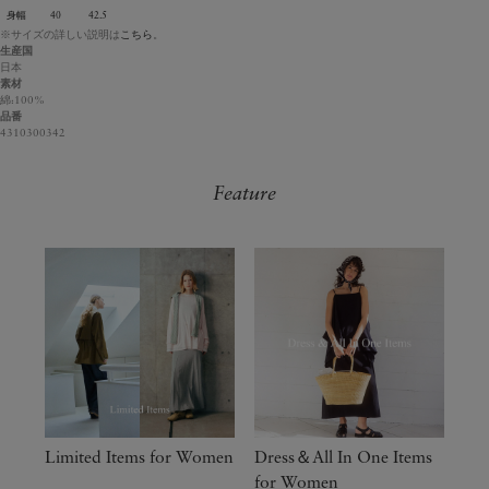
身幅
40
42.5
※サイズの詳しい説明は
こちら
。
生産国
日本
素材
綿:100%
品番
4310300342
Feature
Limited Items for Women
Dress＆All In One Items
for Women​