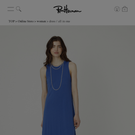
TOP
Online Store
women
dress / all in one