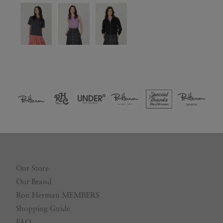
Our Store
Our Brand
Ron Herman MEMBERS
Shopping Guide
FAQ