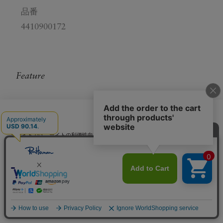
品番
4410900172
Feature
日本語
当サイトでは、サイトの利便性向上のためにクッキーを使用いたします。ボタン
から同意の可否を選択してください。選択せずにページを移動した場合、クッキ
ーの使用に同意したことになります。クッキーを通じて収集する情報には「お客
クッキーポリシ
様個人を特定できる情報」は一切含まれておりません。詳細は
ー
をご確認ください。
Womens cut＆sewn
Limited Collection for
同意する
同意しない
クッキー設定
Collection
RHC Ron Herman
Women