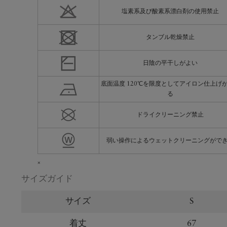
塩素系及び酸素系漂白剤の使用禁止
タンブル乾燥禁止
日陰の平干しがよい
底面温度 120℃を限度としてアイロン仕上げ
る
ドライクリーニング禁止
弱い操作によるウェットクリーニングがで
×
サイズガイド
サイズ
S
着丈
67