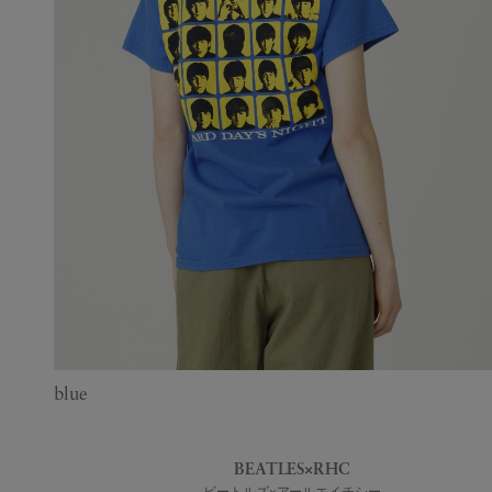
blue
BEATLES×RHC