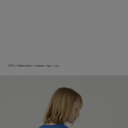
TOP
Online Store
women
tops
tops