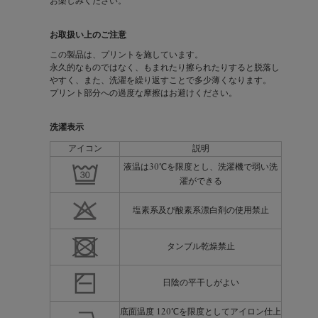
お楽しみください。
お取扱い上のご注意
この製品は、プリントを施しています。
永久的なものではなく、もまれたり擦られたりすると脱落し
やすく、また、洗濯を繰り返すことで多少薄くなります。
プリント部分への過度な摩擦はお避けください。
洗濯表示
アイコン
説明
液温は30℃を限度とし、洗濯機で弱い洗
濯ができる
塩素系及び酸素系漂白剤の使用禁止
タンブル乾燥禁止
日陰の平干しがよい
底面温度 120℃を限度としてアイロン仕上