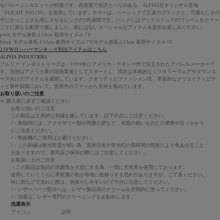
なバルーンシルエットが特徴です。高密度で光沢とハリのある、ALPHA社オリジナル生地
「FLIGHT NYLON」を使用しています。カラーは、ベーシックで王道のブラックと、可愛らしさの
中にかっこよさも感じさせるピンクの2色展開です。バックにはデッドストックのワッペンをカラー
ごとに異なる配置で施しました。他にはないスペシャルなアイテムを是非お楽しみください。
pink モデル身長:110cm 着用サイズ:6-7Y
black モデル身長:110cm 着用サイズ:6-7Y/モデル身長:123cm 着用サイズ:4-5Y
25FWロンハーマンキッズ別注アイテムはこちら
ALPHA INDUSTRIES
アルファ インダストリーズは、1959年にアメリカ・テネシー州で設立されたアパレルメーカーで
す。当初はアメリカ軍の請負業者としてスタートし、現在は本格的なミリタリーウェアやタウンユ
ース向けのアイテムを展開しています。クオリティとファッション性、革新的なクリエイティビテ
ィと製作知識において、世界中のファンから支持を集めています。
お取り扱いのご注意
※ 購入前に必ずご確認ください
お取り扱いのご注意
この製品は立体的な刺繍を施しています。以下の点にご注意ください。
?・着脱時には、アクセサリー類や周囲の壁など、表面の粗いものとの摩擦や引っかかり
にご注意ください。
?・乾燥機のご使用はお避けください。
?・この刺繍は耐光堅度が弱い為、直射日光や蛍光灯の長時間の照射により色あせること
がありますので、着用及び保管の際にはご注意してください。
お取扱い上のご注意
・この製品は製品の雰囲気を大切にする為、一部に天然革を使用しております。
使用していくうちに革附属の色が布地に色移りする恐れがありますが、ご了承ください。
特に雨などで濡れた際は、色移りしやすいので十分に注意してください。
?・レザーパーツ部分へは、レザー製品用のクリームを定期的に塗ってください。
?・洗濯は、レザー専門のクリーニングをお勧めします。
洗濯表示
アイコン
説明