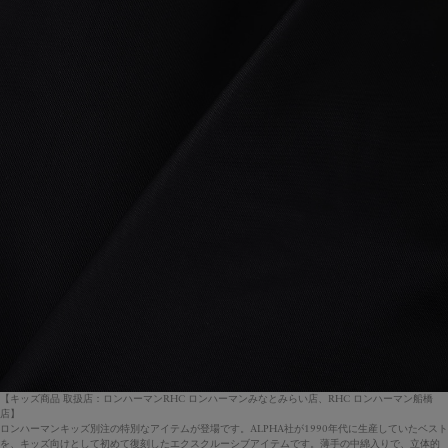
【キッズ商品 取扱店：ロンハーマンRHC ロンハーマンみなとみらい店、RHC ロンハーマン船橋
店】
ロンハーマンキッズ別注の特別なアイテムが登場です。ALPHA社が1990年代に生産していたベスト
を、キッズ向けとして初めて復刻したエクスクルーシブアイテムです。薄手の中綿入りで、立体的