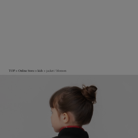
TOP
Online Store
kids
jacket / blouson