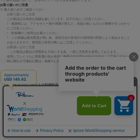
ィと製作知識において、世界中のファンから支持を集めています。
お取り扱いのご注意
※ 購入前に必ずご確認ください
お取り扱いのご注意
この製品は立体的な刺繍を施しています。以下の点にご注意ください。
?・着脱時には、アクセサリー類や周囲の壁など、表面の粗いものとの摩擦や引っかかり
にご注意ください。
?・乾燥機のご使用はお避けください。
?・この刺繍は耐光堅度が弱い為、直射日光や蛍光灯の長時間の照射により色あせること
がありますので、着用及び保管の際にはご注意してください。
お取扱い上のご注意
・この製品は製品の雰囲気を大切にする為、一部に天然革を使用しております。
使用していくうちに革附属の色が布地に色移りする恐れがありますが、ご了承ください。
特に雨などで濡れた際は、色移りしやすいので十分に注意してください。
?・レザーパーツ部分へは、レザー製品用のクリームを定期的に塗ってください。
?・洗濯は、レザー専門のクリーニングをお勧めします。
洗濯表示
日本語
アイコン
説明
当サイトでは、サイトの利便性向上のためにクッキーを使用いたします。ボタン
から同意の可否を選択してください。選択せずにページを移動した場合、クッキ
ーの使用に同意したことになります。クッキーを通じて収集する情報には「お客
家庭での洗濯禁止
クッキーポリシ
様個人を特定できる情報」は一切含まれておりません。詳細は
ー
をご確認ください。
同意する
同意しない
クッキー設定
塩素系及び酸素系漂白剤の使用禁止