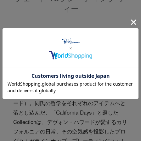
ィー
RHC ロンハーマン・R 取扱い商品
サイズ
カリフォルニアを代表するレジェンドサーファ
ーである、DEVON HOWARD（デヴォン・ハワ
ード）。同氏の哲学をそれぞれのアイテムへと
落とし込んだ、「California Days」と題した
Collectionは、デヴォン・ハワードが愛するカリ
フォルニアの日常、その空気感を投影したプロ
ダクトがラインナップ。プレーティングコット