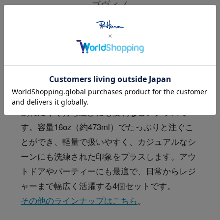
ゴヴィノ
ビアグラス シャッタープルー
フ 16oz（4P）
サイズ
割れにくく持ち運びにも便利なビアグラスで
す。容量16oz（約473ml）でたっぷりと注ぐこ
とができ、軽量で扱いやすく、カジュアルなシ
ーンにも洗練された印象をプラスします。アウ
トドアやパーティーにも最適で、日常からレジ
ャーまで幅広く活躍する4個セットです。
その他のラインナップはこちら
。