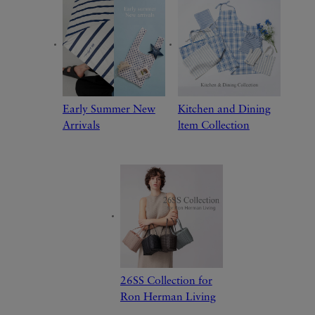
Early Summer New
Kitchen and Dining
Arrivals
ltem Collection
26SS Collection for
Ron Herman Living