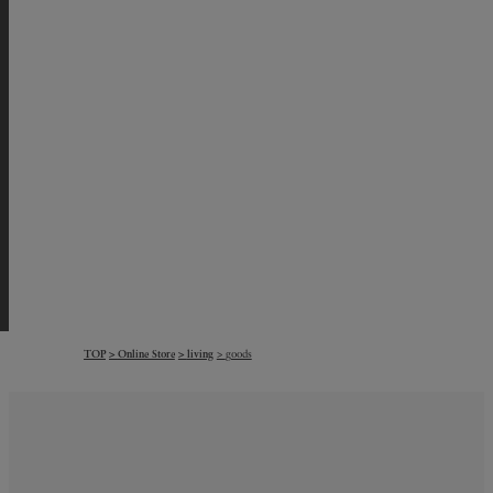
TOP
Online Store
living
goods