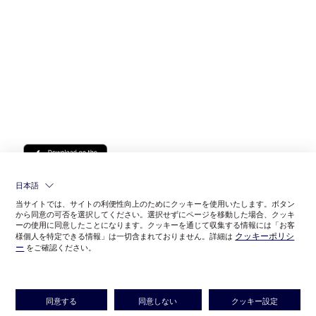
日本語
当サイトでは、サイトの利便性向上のためにクッキーを使用いたします。ボタン
から同意の可否を選択してください。選択せずにページを移動した場合、クッキ
ーの使用に同意したことになります。クッキーを通じて収集する情報には「お客
クッキーポリシ
様個人を特定できる情報」は一切含まれておりません。詳細は
ー
をご確認ください。
同意する
同意しない
クッキー設定
©LITTLE LEAGUE INC.