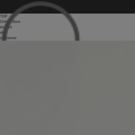
TOP
Online Store
women
etc
swimwear