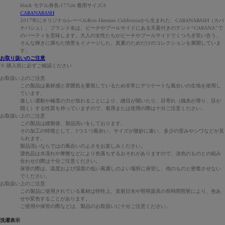
black モデル身長:177cm 着用サイズ:S
CABANABASH
2017年にオリジナルレーベルRon Herman Californiaから生まれた、CABANABASH（カバ
ナバシュ）。ブランド名は、ビーチやプールサイドにある天蓋付きのテント“CABANA"で
のパーティを意味します。大人の女性たちがビーチやプールサイドでくつろぎ笑い合う、
そんな輝きに満ちた情景をイメージした、真夏のためだけのコレクションを展開していま
す。
お取り扱いのご注意
※ 購入前に必ずご確認ください
お取扱い上のご注意
この製品は素材感と雰囲気を重視しているため非常にデリケートな風合いの生地を使用し
ています。
激しい運動や極度の力が加わることにより、縫目が開いたり、目寄れ（織糸が滑り、目が
開く）する性質を持っていますので、着用または使用の際は十分ご注意ください。
お取扱い上のご注意
この製品は縫製後、製品洗いをしております。
その加工の特徴として、1つ１つ風合い、サイズが微妙に違い、多少の歪みやシワなどが見
られます。
製品洗いならではの風合いのよさをお楽しみください。
濃色品は水濡れや摩擦などにより色落ちするおそれがありますので、淡色のものとの組み
合わせの際は十分ご注意ください。
保管の際は、温度および湿度の低い風通しのよい場所に保管し、他のものと密着させない
でください。
お取扱い上のご注意
この製品に使用されている素材は特性上、直射日光や照明器具の長時間照射により、色あ
せや変色することがあります。
ご使用や保管の際などは、製品のお取扱いに十分ご注意ください。
洗濯表示