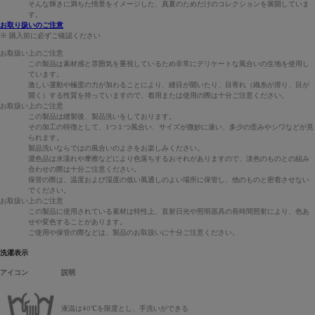
そんな輝きに満ちた情景をイメージした、真夏のためだけのコレクションを展開していま
す。
お取り扱いのご注意
※ 購入前に必ずご確認ください
お取扱い上のご注意
この製品は素材感と雰囲気を重視しているため非常にデリケートな風合いの生地を使用し
ています。
激しい運動や極度の力が加わることにより、縫目が開いたり、目寄れ（織糸が滑り、目が
開く）する性質を持っていますので、着用または使用の際は十分ご注意ください。
お取扱い上のご注意
この製品は縫製後、製品洗いをしております。
その加工の特徴として、1つ１つ風合い、サイズが微妙に違い、多少の歪みやシワなどが見
られます。
製品洗いならではの風合いのよさをお楽しみください。
濃色品は水濡れや摩擦などにより色落ちするおそれがありますので、淡色のものとの組み
合わせの際は十分ご注意ください。
保管の際は、温度および湿度の低い風通しのよい場所に保管し、他のものと密着させない
でください。
お取扱い上のご注意
この製品に使用されている素材は特性上、直射日光や照明器具の長時間照射により、色あ
せや変色することがあります。
ご使用や保管の際などは、製品のお取扱いに十分ご注意ください。
洗濯表示
アイコン
説明
液温は40℃を限度とし、手洗いができる