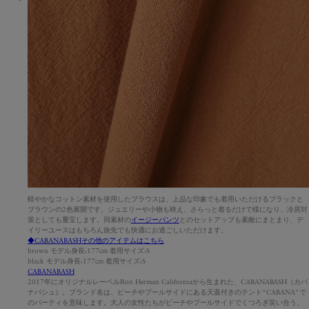
軽やかなコットン素材を使用したブラウスは、上品な印象でも着用いただけるブラックと
ブラウンの2色展開です。ジュエリーや小物も映え、さらっと着るだけで様になり、冷房対
策としても重宝します。同素材の
イージーパンツ
とのセットアップも素敵にまとまり、デ
イリーユースはもちろん旅先でも快適にお過ごしいただけます。
◆CABANABASHその他のアイテムはこちら
brown モデル身長:177cm 着用サイズ:S
black モデル身長:177cm 着用サイズ:S
CABANABASH
2017年にオリジナルレーベルRon Herman Californiaから生まれた、CABANABASH（カバ
ナバシュ）。ブランド名は、ビーチやプールサイドにある天蓋付きのテント“CABANA"で
のパーティを意味します。大人の女性たちがビーチやプールサイドでくつろぎ笑い合う、