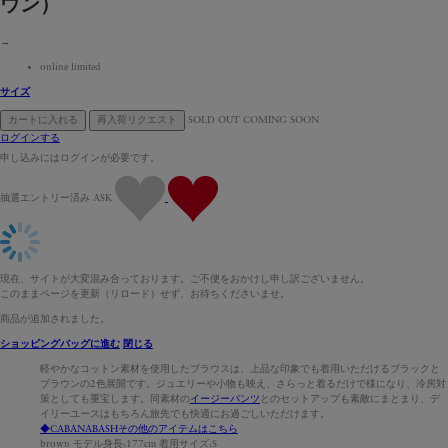
ウン）
→
online limited
サイズ
カートに入れる
再入荷リクエスト
SOLD OUT
COMING SOON
ログインする
申し込みにはログインが必要です。
抽選エントリー済み
ASK
現在、サイトが大変混み合っております。ご不便をおかけし申し訳ございません。
このままページを更新（リロード）せず、お待ちくださいませ。
商品が追加されました。
ショッピングバッグに進む
閉じる
軽やかなコットン素材を使用したブラウスは、上品な印象でも着用いただけるブラックと
ブラウンの2色展開です。ジュエリーや小物も映え、さらっと着るだけで様になり、冷房対
策としても重宝します。同素材の
イージーパンツ
とのセットアップも素敵にまとまり、デ
イリーユースはもちろん旅先でも快適にお過ごしいただけます。
◆CABANABASHその他のアイテムはこちら
brown モデル身長:177cm 着用サイズ:S