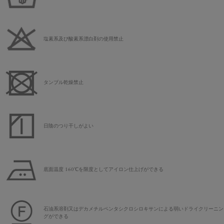
塩素系及び酸素系漂白剤の使用禁止
タンブル乾燥禁止
日陰のつり干しがよい
底面温度 160℃を限度としてアイロン仕上げができる
石油系溶剤又はデカメチルペンタシクロシロキサンによる弱いドライクリーニン
グができる