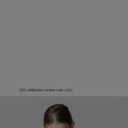
TOP
Online Store
women
tops
shirts