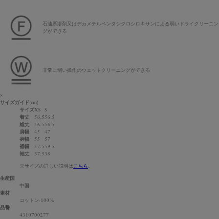
石油系溶剤又はデカメチルペンタシクロシロキサンによる弱いドライクリーニン
グができる
非常に弱い操作のウェットクリーニングができる
×
サイズガイド
(cm)
サイズ
XS
S
着丈
56.5
56.5
総丈
56.5
56.5
肩幅
45
47
身幅
55
57
裾幅
57.5
59.5
袖丈
37.5
38
※サイズの詳しい説明は
こちら
。
生産国
中国
素材
コットン:100%
品番
4310700277