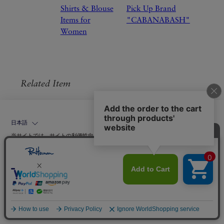
Shirts & Blouse
Pick Up Brand
Items for
"CABANABASH"
Women
Related Item
日本語
当サイトでは、サイトの利便性向上のためにクッキーを使用いたします。ボタン
から同意の可否を選択してください。選択せずにページを移動した場合、クッキ
ーの使用に同意したことになります。クッキーを通じて収集する情報には「お客
クッキーポリシ
様個人を特定できる情報」は一切含まれておりません。詳細は
ー
をご確認ください。
同意する
同意しない
クッキー設定