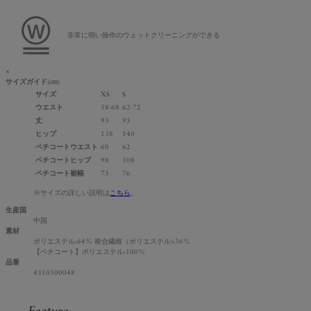
非常に弱い操作のウェットクリーニングができる
×
サイズガイド
(cm)
サイズ
XS
S
ウエスト
58-68
62-72
丈
93
95
ヒップ
138
140
ペチコートウエスト
60
62
ペチコートヒップ
98
108
ペチコート裾幅
73
76
※サイズの詳しい説明は
こちら
。
生産国
中国
素材
ポリエステル:64% 複合繊維（ポリエステル):36%
【ペチコート】ポリエステル:100%
品番
4310500048