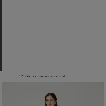
TOP
Online Store
women
bottoms
skirt