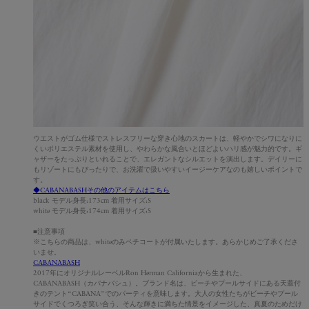
ウエストがゴム仕様でストレスフリーな穿き心地のスカートは、軽やかでシワになりに
くいポリエステル素材を使用し、やわらかな風合いとほどよいハリ感が魅力的です。ギ
ャザーをたっぷりといれることで、エレガントなシルエットを演出します。デイリーに
もリゾートにもぴったりで、お洗濯で扱いやすいイージーケアなのも嬉しいポイントで
す。
◆CABANABASHその他のアイテムはこちら
black モデル身長:173cm 着用サイズ:S
white モデル身長:174cm 着用サイズ:S
■注意事項
※こちらの商品は、whiteのみペチコートが付属いたします。あらかじめご了承くださ
いませ。
CABANABASH
2017年にオリジナルレーベルRon Herman Californiaから生まれた、
CABANABASH（カバナバシュ）。ブランド名は、ビーチやプールサイドにある天蓋付
きのテント“CABANA"でのパーティを意味します。大人の女性たちがビーチやプール
サイドでくつろぎ笑い合う、そんな輝きに満ちた情景をイメージした、真夏のためだけ