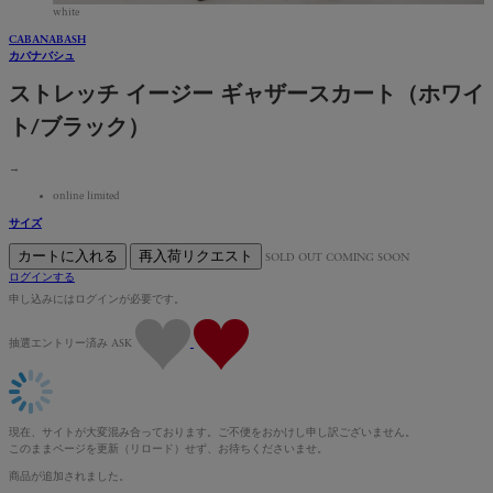
white
CABANABASH
カバナバシュ
ストレッチ イージー ギャザースカート（ホワイ
ト/ブラック）
→
online limited
サイズ
カートに入れる
再入荷リクエスト
SOLD OUT
COMING SOON
ログインする
申し込みにはログインが必要です。
抽選エントリー済み
ASK
現在、サイトが大変混み合っております。ご不便をおかけし申し訳ございません。
このままページを更新（リロード）せず、お待ちくださいませ。
商品が追加されました。