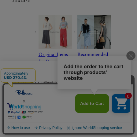
Feature
Original Items
Recommended
for Ron
Original Items
Herman
for Women
Women
日本語
当サイトでは、サイトの利便性向上のためにクッキーを使用いたします。ボタン
から同意の可否を選択してください。選択せずにページを移動した場合、クッキ
ーの使用に同意したことになります。クッキーを通じて収集する情報には「お客
クッキーポリシ
様個人を特定できる情報」は一切含まれておりません。詳細は
ー
をご確認ください。
同意する
同意しない
クッキー設定
Skirt Collection
Pick Up Brand