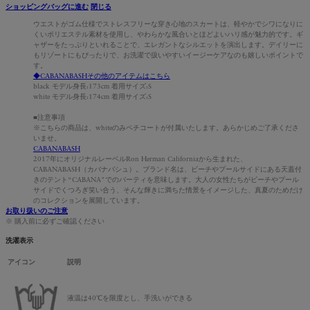
ショッピングバッグに進む
閉じる
ウエストがゴム仕様でストレスフリーな穿き心地のスカートは、軽やかでシワになりに
くいポリエステル素材を使用し、やわらかな風合いとほどよいハリ感が魅力的です。ギ
ャザーをたっぷりといれることで、エレガントなシルエットを演出します。デイリーに
もリゾートにもぴったりで、お洗濯で扱いやすいイージーケアなのも嬉しいポイントで
す。
◆CABANABASHその他のアイテムはこちら
black モデル身長:173cm 着用サイズ:S
white モデル身長:174cm 着用サイズ:S
■注意事項
※こちらの商品は、whiteのみペチコートが付属いたします。あらかじめご了承くださ
いませ。
CABANABASH
2017年にオリジナルレーベルRon Herman Californiaから生まれた、
CABANABASH（カバナバシュ）。ブランド名は、ビーチやプールサイドにある天蓋付
きのテント“CABANA"でのパーティを意味します。大人の女性たちがビーチやプール
サイドでくつろぎ笑い合う、そんな輝きに満ちた情景をイメージした、真夏のためだけ
のコレクションを展開しています。
お取り扱いのご注意
※ 購入前に必ずご確認ください
洗濯表示
アイコン
説明
液温は40℃を限度とし、手洗いができる