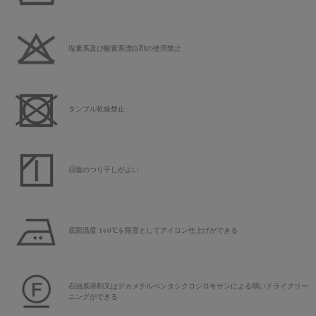
塩素系及び酸素系漂白剤の使用禁止
タンブル乾燥禁止
日陰のつり干しがよい
底面温度 160℃を限度としてアイロン仕上げができる
石油系溶剤又はデカメチルペンタシクロシロキサンによる弱いドライクリー
ニングができる