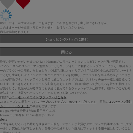
現在、サイトが大変混み合っております。ご不便をおかけし申し訳ございません。
このままページを更新（リロード）せず、お待ちくださいませ。
商品が追加されました。
ショッピングバッグに進む
閉じる
昨年ご好評いただいたebureとRon HermanのコラボレーションによるTシャツが再び登場です。
26SSシーズンのロンハーマン別注カラーとして、デイリーに頼れるトップグレーに加え、復刻カラ
ーのブラウンをご用意いたしました。ORITANI社とイタリアの名門ALBINI社の紡績部門がパートナ
ーとなり生産したUSAピュアオーガニックコットンを使用し、ナチュラルな光沢感と程よいハリと
コシが特徴です。ネックラインと袖口に施したニットリブには、ストレッチ糸を一緒に編み込んで
います。すっきりとしたミニマルな印象を与えてくれ、袖口に向かって少し丸みを帯びた袖ライン
が愛らしく、気温が上がる季節にも快適に着用できるウォッシャブル仕様です。細部へのこだわり
が詰まった、上質なベーシックアイテムをぜひお楽しみください。
同型の
カラー違い（ホワイト/ブラック）はこちら
。
26SSシーズンの新型として
スリーブレストップス（ホワイト/ブラック）
、同型の
ロンハーマン別注
カラー（ラベンダー）
の展開もございます。
top grayモデル身長:176cm 着用サイズ:38
brown モデル身長:177cm 着用サイズ:38
ebure
人生を楽しむという気持ちを掻き立てる服を、デザインと上質なクオリティで提案するebure（エブ
ール）。究極に削ぎ落とされた、自分の中の好きという感覚にフィットする服を創出していくこと