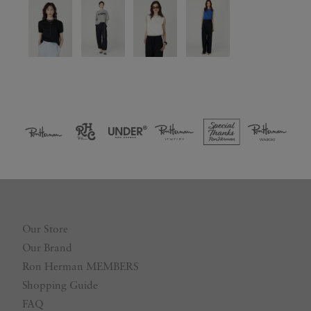
Our Store
Our Brand
Ron Herman MEMBERS
Shopping Guide
FAQ