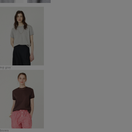
top gray
brown