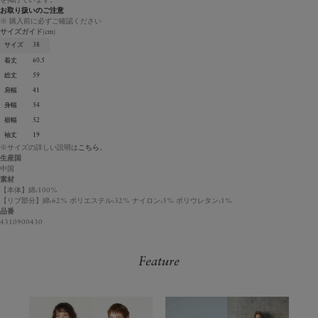
を掲げています。
お取り扱いのご注意
※ 購入前に必ずご確認ください
サイズガイド
(cm)
サイズ
38
着丈
60.5
総丈
59
肩幅
41
身幅
54
裾幅
52
袖丈
19
※サイズの詳しい説明は
こちら
。
生産国
中国
素材
【本体】綿:100%
【リブ部分】綿:62% ポリエステル:32% ナイロン:5% ポリウレタン:1%
品番
4310900430
Feature