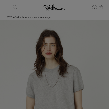
TOP
Online Store
women
tops
tops