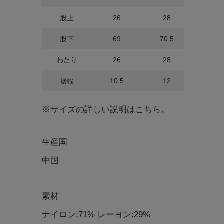
股上
26
28
股下
69
70.5
わたり
26
28
裾幅
10.5
12
※サイズの詳しい説明は
こちら
。
生産国
中国
素材
ナイロン:71% レーヨン:29%