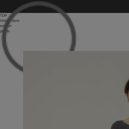
TOP
Online Store
women
goods