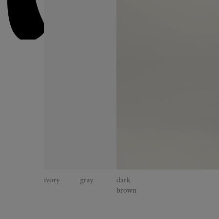
ivory
gray
dark
brown