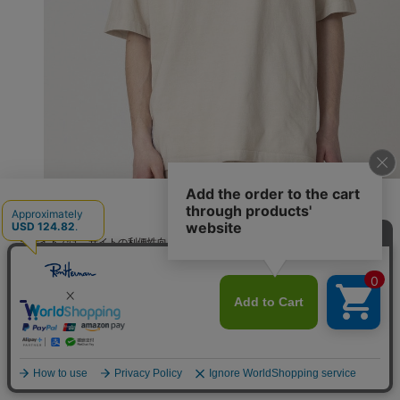
日本語
off white
当サイトでは、サイトの利便性向上のためにクッキーを使用いたします。ボタン
から同意の可否を選択してください。選択せずにページを移動した場合、クッキ
ーの使用に同意したことになります。クッキーを通じて収集する情報には「お客
クッキーポリシ
様個人を特定できる情報」は一切含まれておりません。詳細は
ー
をご確認ください。
同意する
同意しない
クッキー設定