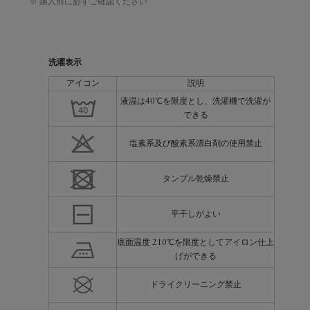
※ 購入前に必ずご確認ください
洗濯表示
アイコン
説明
液温は40℃を限度とし、洗濯機で洗濯が
できる
塩素系及び酸素系漂白剤の使用禁止
タンブル乾燥禁止
平干しがよい
底面温度 210℃を限度としてアイロン仕上
げができる
ドライクリーニング禁止