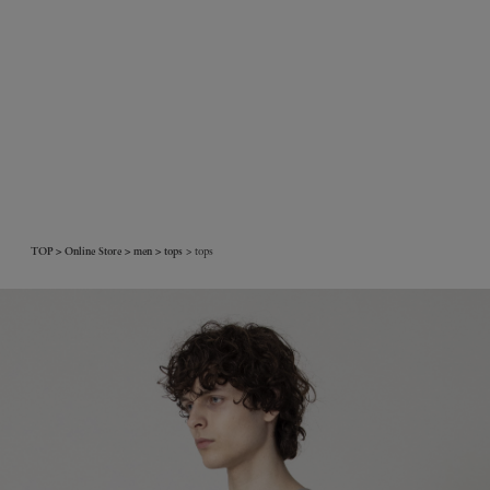
TOP
Online Store
men
tops
tops