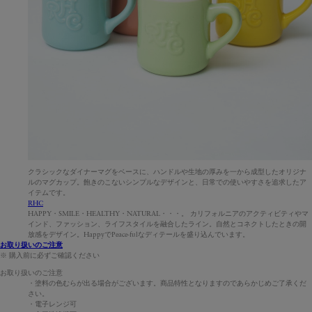
クラシックなダイナーマグをベースに、ハンドルや生地の厚みを一から成型したオリジナ
ルのマグカップ。飽きのこないシンプルなデザインと、日常での使いやすさを追求したア
イテムです。
RHC
HAPPY・SMILE・HEALTHY・NATURAL・・・。 カリフォルニアのアクティビティやマ
インド、ファッション、ライフスタイルを融合したライン。自然とコネクトしたときの開
放感をデザイン。HappyでPeace-fulなディテールを盛り込んでいます。
お取り扱いのご注意
※ 購入前に必ずご確認ください
お取り扱いのご注意
・塗料の色むらが出る場合がございます。商品特性となりますのであらかじめご了承くだ
さい。
・電子レンジ可