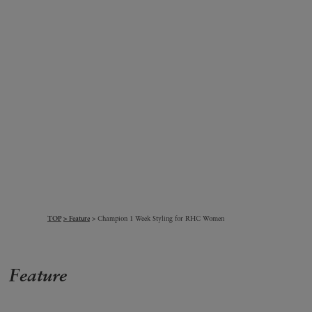
TOP
Feature
Champion 1 Week Styling for RHC Women
Feature