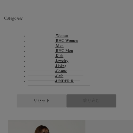
Categories
Women
RHC Women
Men
RHC Men
Kids
Jewelry
Living
Cosme
Cafe
UNDER R
リセット
絞り込む