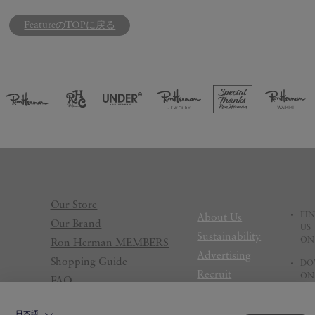
FeatureのTOPに戻る
Our Store
FI
About Us
Our Brand
US
Sustainability
ON
Ron Herman MEMBERS
Advertising
Shopping Guide
DO
Recruit
ON
FAQ
Terms Of Use
Legal Statement
日本語